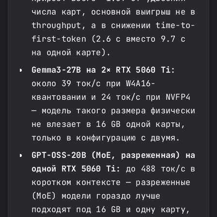
числа карт, основной выигрыш не в
throughput, а в снижении time-to-
first-token (2.6 с вместо 9.7 с
на одной карте).
Gemma3-27B на 2× RTX 5060 Ti:
около 39 ток/с при W4A16-
квантовании и 24 ток/с при NVFP4
— модель такого размера физически
не влезает в 16 GB одной карты,
только в конфигурацию с двумя.
GPT-OSS-20B (MoE, разреженная) на
одной RTX 5060 Ti:
до 488 ток/с в
коротком контексте — разреженные
(MoE) модели гораздо лучше
подходят под 16 GB и одну карту,