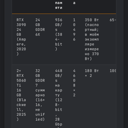
пам
а
яти
RTX
24
936
1
350 Вт
65–75 т
3090
GB
GB/
0
(паспо
24
GDDR
s
4
ртный;
GB
6X
(38
9
в моём
(Amp
4-
6
экземп
ere,
bit
ляре
2020
)
измере
)
но 370
Вт)
2×
32
448
4
180 Вт
100–110
RTX
GB
GB/
6
× 2
5060
GDDR
s
0
Ti
7
на
8
16
сумм
кар
×
GB
арно
ту
2
(Bla
(16+
(12
ckwe
16,
8-
ll,
не
bit
2025
unif
,
)
ied)
28
Gbp