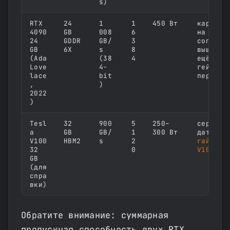
s)
RTX
24
1
1
450 Вт
карта с
4090
GB
008
6
на втор
24
GDDR
GB/
3
сопоста
GB
6X
s
8
выше — 
(Ada
(38
4
ещё и р
Love
4-
гейминг
lace
bit
перепла
,
)
2022
)
Tesl
32
900
5
250–
серверн
a
GB
GB/
1
300 Вт
дата-це
V100
HBM2
s
2
гайде п
32
0
V100
GB
(для
спра
вки)
Обратите внимание: суммарная
пропускная способность двух RTX