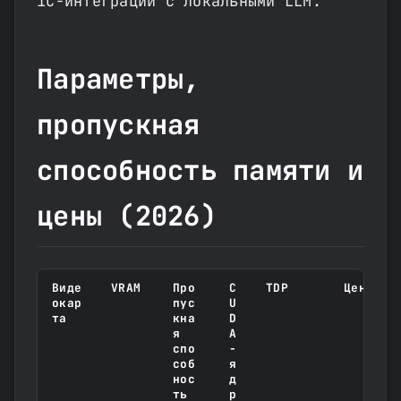
1С-интеграций с локальными LLM.
Параметры,
пропускная
способность памяти и
цены (2026)
Виде
VRAM
Про
C
TDP
Цена, б
окар
пус
U
та
кна
D
я
A
спо
-
соб
я
нос
д
ть
р