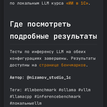
по локальным LLM курса
«ИИ в 1С»
.
Где посмотреть
подробные результаты
Тесты по инференсу LLM на обеих
конфигурациях завершены. Результаты
доступны на
странице бенчмарков
.
Автор: @nizamov_studio_1c
Теги: #llmbenchmark #ollama #vllm
#llamacpp #inferencebenchmark
#локальныеllm