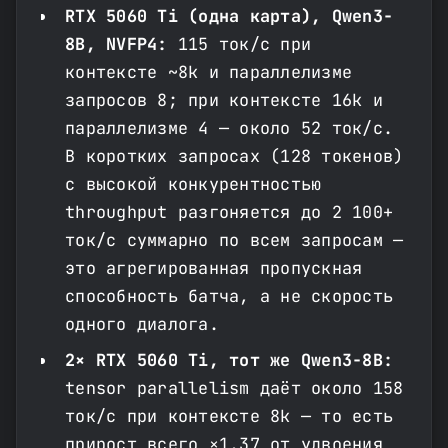
RTX 5060 Ti (одна карта), Qwen3-
8B, NVFP4:
115 ток/с при
контексте ~8k и параллелизме
запросов 8; при контексте 16k и
параллелизме 4 — около 52 ток/с.
В коротких запросах (128 токенов)
с высокой конкурентностью
throughput разгоняется до 2 100+
ток/с суммарно по всем запросам —
это агрегированная пропускная
способность батча, а не скорость
одного диалога.
2× RTX 5060 Ti, тот же Qwen3-8B:
tensor parallelism даёт около 158
ток/с при контексте 8k — то есть
прирост всего ×1.37 от удвоения