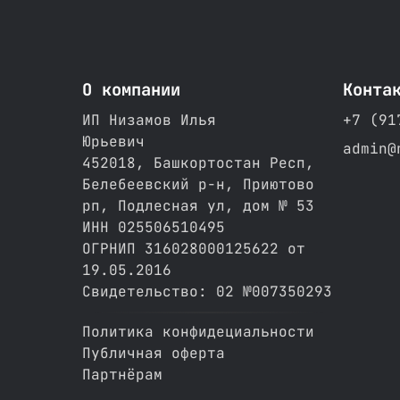
О компании
Конта
ИП Низамов Илья
+7 (91
Юрьевич
admin@
452018, Башкортостан Респ,
Белебеевский р-н, Приютово
рп, Подлесная ул, дом № 53
ИНН 025506510495
ОГРНИП 316028000125622 от
19.05.2016
Свидетельство: 02 №007350293
Политика конфидециальности
Публичная оферта
Партнёрам