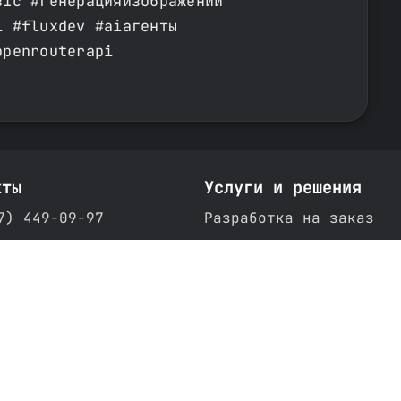
в1с #генерацияизображений
i #fluxdev #aiагенты
openrouterapi
кты
Услуги и решения
7) 449-09-97
Разработка на заказ
nizamov.school
Кейсы
Готовые решения