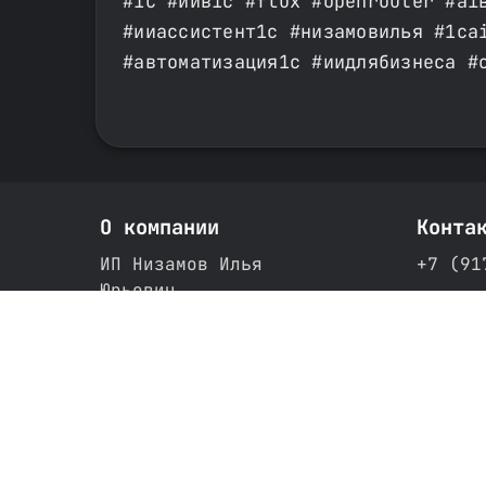
#1С #иив1с #flux #openrouter #ai
#ииассистент1с #низамовилья #1ca
#автоматизация1с #иидлябизнеса #
О компании
Конта
ИП Низамов Илья
+7 (91
Юрьевич
admin@
452018, Башкортостан Респ,
Белебеевский р-н, Приютово
рп, Подлесная ул, дом № 53
ИНН 025506510495
ОГРНИП 316028000125622 от
19.05.2016
Свидетельство: 02 №007350293