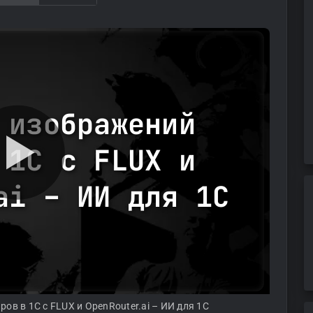
 изображений
 1С с FLUX и
ai – ИИ для 1С
ов в 1С с FLUX и OpenRouter.ai – ИИ для 1С