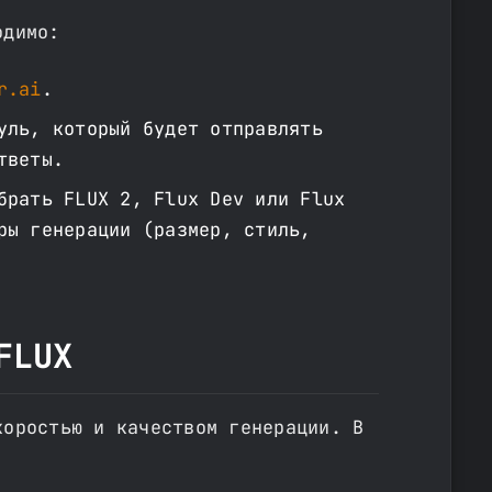
одимо:
r.ai
.
уль, который будет отправлять
тветы.
брать FLUX 2, Flux Dev или Flux
ры генерации (размер, стиль,
FLUX
коростью и качеством генерации. В