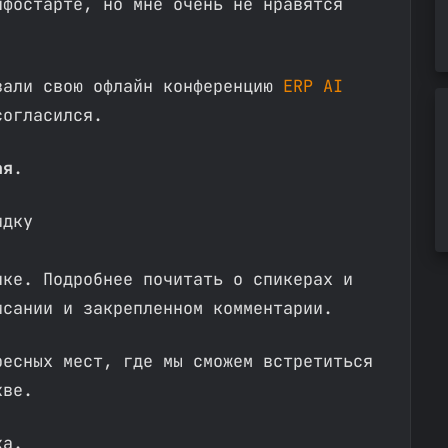
нфостарте, но мне очень не нравятся
вали свою офлайн конференцию
ERP AI
согласился.
ая
.
кидку
пке. Подробнее почитать о спикерах и
исании и закрепленном комментарии.
ресных мест, где мы сможем встретиться
кве.
ка.