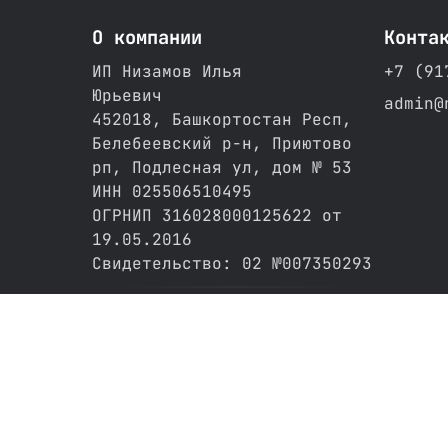
О компании
Конта
ИП Низамов Илья
+7 (91
Юрьевич
admin@
452018, Башкортостан Респ,
Белебеевский р-н, Приютово
рп, Подлесная ул, дом № 53
ИНН 025506510495
ОГРНИП 316028000125622 от
19.05.2016
Свидетельство: 02 №007350293
Политика конфидециальности
Публичная оферта
Партнёрам