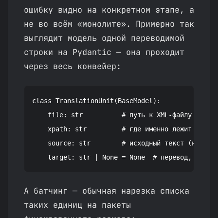
ошибку видно на конкретном этапе, а
не во всём «монолите». Примерно так
выглядит модель одной переводимой
строки на Pydantic — она проходит
через весь конвейер:
class TranslationUnit(BaseModel):

    file: str          # путь к XML-файлу выгруз
    xpath: str         # где именно лежит строка
    source: str        # исходный текст (напр. с
А батчинг — обычная нарезка списка
таких единиц на пакеты