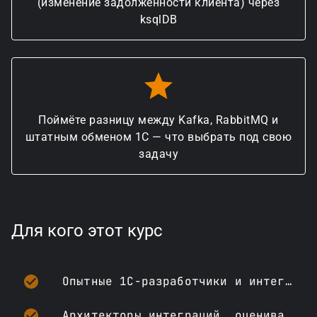
(изменение задолженности клиента) через
ksqlDB
Поймёте разницу между Kafka, RabbitMQ и
штатным обменом 1С — что выбрать под свою
задачу
Для кого этот курс
Опытные 1С-разработчики и интеграторы, работающие с несколькими системами одновременно
Архитекторы интеграций, оценивающие событийный подход (EDA) как альтернативу точечным обменам