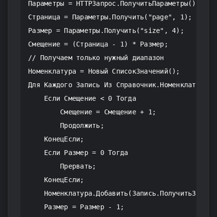
Параметры = HTTPЗапрос.ПолучитьПараметры();

Страница = Параметры.Получить("page", 1);

Размер = Параметры.Получить("size", 4);

Смещение = (Страница - 1) * Размер;

// Получаем только нужный диапазон

Номенклатура = Новый СписокЗначений();

Для Каждого Запись Из Справочник.Номенклатура.Вы
    Если Смещение < 0 Тогда

        Смещение = Смещение + 1;

        Продолжить;

    КонецЕсли;

    Если Размер = 0 Тогда

        Прервать;

    КонецЕсли;

    Номенклатура.Добавить(Запись.ПолучитьЗначени
    Размер = Размер - 1;
