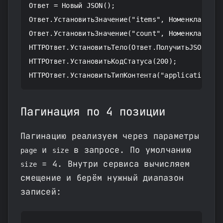
Ответ = Новый JSON();

Ответ.УстановитьЗначение("items", Номенклатура);
Ответ.УстановитьЗначение("count", Номенклатура.К
HTTPОтвет.УстановитьТело(Ответ.ПолучитьJSON());

HTTPОтвет.УстановитьКодСтатуса(200);

HTTPОтвет.УстановитьТипКонтента("application/js
Пагинация по 4 позиции
Пагинацию реализуем через параметры
и
в запросе. По умолчанию
page
size
= 4. Внутри сервиса вычисляем
size
смещение и берём нужный диапазон
записей: