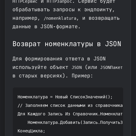
и
. Сервис будет
HTTPСервис
HTTPЗапрос
обрабатывать запросы к эндпоинту,
например,
, и возвращать
/nomenklatura
данные в JSON‑формате.
Возврат номенклатуры в JSON
Для формирования ответа в JSON
используйте объект
(или
JSON
JSONПакет
в старых версиях). Пример:
Номенклатура = Новый СписокЗначений();

// Заполняем список данными из справочника

Для Каждого Запись Из Справочник.Номенклатура.Вы
    Номенклатура.Добавить(Запись.ПолучитьЗначени
КонецЦикла;
