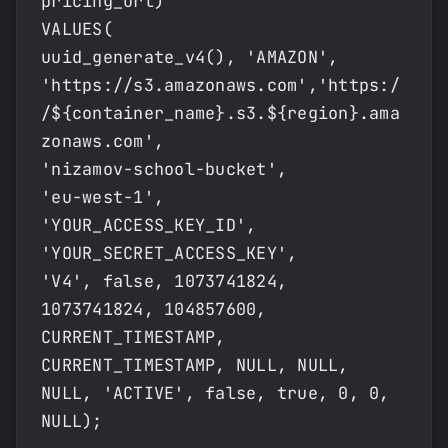
pricing_url)
VALUES(
uuid_generate_v4(), 'AMAZON',
'https://s3.amazonaws.com','https:/
/${container_name}.s3.${region}.ama
zonaws.com',
'nizamov-school-bucket',
'eu-west-1',
'YOUR_ACCESS_KEY_ID',
'YOUR_SECRET_ACCESS_KEY',
'V4', false, 1073741824,
1073741824, 104857600,
CURRENT_TIMESTAMP,
CURRENT_TIMESTAMP, NULL, NULL,
NULL, 'ACTIVE', false, true, 0, 0,
NULL);