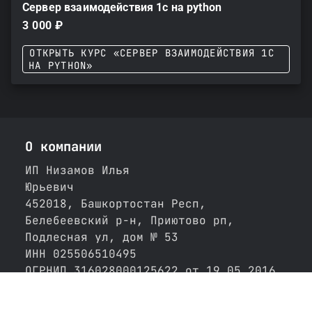
Сервер взаимодействия 1с на python
3 000 ₽
ОТКРЫТЬ КУРС «СЕРВЕР ВЗАИМОДЕЙСТВИЯ 1С
НА PYTHON»
О компании
ИП Низамов Илья
Юрьевич
452018, Башкортостан Респ,
Белебеевский р-н, Приютово рп,
Подлесная ул, дом № 53
ИНН 025506510495
ОГРНИП 316028000125622 от 19.05.2016
Свидетельство: 02 №007350293