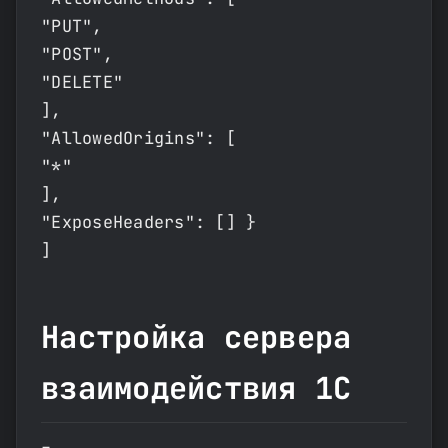
"PUT",
"POST",
"DELETE"
],
"AllowedOrigins": [
"*"
],
"ExposeHeaders": [] }
]
Настройка сервера
взаимодействия 1С